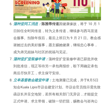
蒲种堂同工消息：
陈雅蒂传道
因健康缘故，将于 10 月 1
日卸任全时间传道，转为义务传道，继续参与西马宣道
会服事。扣除年假后，最后上班日为 9 月 21 日。教会感
谢她过去的美好服事，愿主赐她健康，继续忠心事奉，
成为弟兄姐妹与社区的祝福与见证。
蒲种堂扩堂装修申
请
：
蒲种堂扩堂装修申请已获批并收
到批准信，现正等待另一承包商报价，盼下周确定承包
商后尽快开工，求主保守安排。
立卑基督教会建堂申请：
土地测量已完成，并于8月5日
知会Kuala Lipis市议会建堂计划。市议会官员指示需先致
函议长并呈交地契，若所有相关部门无异议，才能提交
正式申请。求主带领，破除一切拦阻，赐教会与咨询公