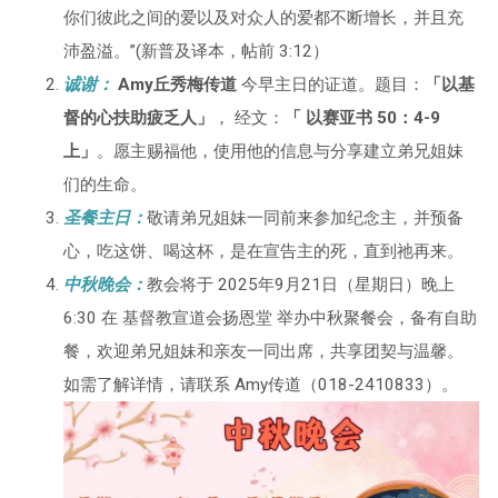
你们彼此之间的爱以及对众人的爱都不断增长，并且充
沛盈溢。”(新普及译本，帖前 3:12）
诚谢：
Amy丘秀梅传道
今早主日的证道。题目：
「以基
督的心扶助疲乏人」
， 经文：
「 以赛亚书 50：4-9
上」
。愿主赐福他，使用他的信息与分享建立弟兄姐妹
们的生命。
圣餐主日：
敬请弟兄姐妹一同前来参加纪念主，并预备
心，吃这饼、喝这杯，是在宣告主的死，直到祂再来。
中秋晚会：
教会将于 2025年9月21日（星期日）晚上
6:30 在 基督教宣道会扬恩堂 举办中秋聚餐会，备有自助
餐，欢迎弟兄姐妹和亲友一同出席，共享团契与温馨。
如需了解详情，请联系 Amy传道（018-2410833）。