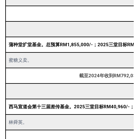
蒲种堂扩堂基金。总预算RM1,855,000/-；2025三堂目标RM144
蜜糖义卖。
截至2024年收到RM792,03
西马宣道会第十三届差传基金。2025三堂目标RM40,960/-；扬恩堂
林舜英。
目