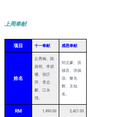
上周奉献
项目
十一奉献
感恩奉献
丘秀梅、陈
邹立豪、洪
昌明、李碧
禛言、洪禛
珊、张訏
姓名
语、黎允
萍、李志
辉、主知
麒、江永
名。
强。
RM
1,490.00
2,421.00