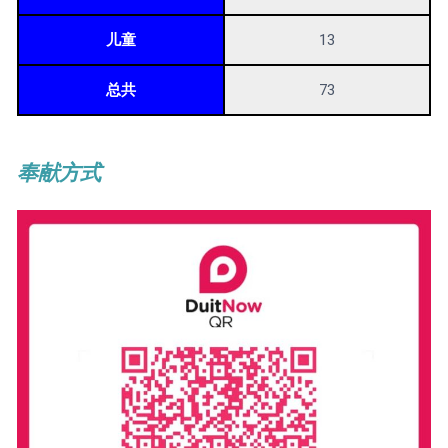
儿童
13
总共
73
奉献方式