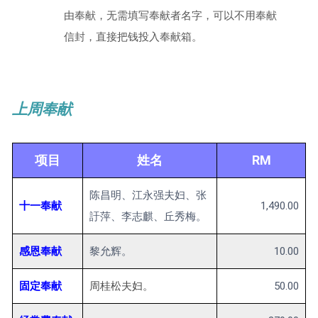
由奉献，无需填写奉献者名字，可以不用奉献
信封，直接把钱投入奉献箱。
上周奉献
项目
姓名
RM
陈昌明、江永强夫妇、张
十一奉献
1,490.00
訏萍、李志麒、丘秀梅。
感恩奉献
黎允辉。
10.00
固定奉献
周桂松夫妇。
50.00