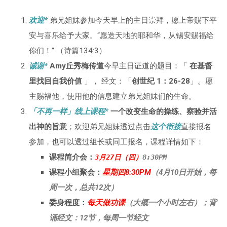
欢迎*
弟兄姐妹参加今天早上的主日崇拜，愿上帝赐下平
安与喜乐给予大家。“愿造天地的耶和华，从锡安赐福给
你们！” （诗篇134:3）
诚谢*
Amy丘秀梅传道
今早主日证道的题目：「
在基督
里找回自我价值
」， 经文：「
创世纪 1：26-28
」。愿
主赐福他，使用他的信息建立弟兄姐妹们的生命。
「不再一样」线上课程*
一个改变生命的操练、察验并活
出神的旨意
；欢迎弟兄姐妹透过点击
这个衔接
直接报名
参加，也可以透过组长或同工报名，课程详情如下：
课程简介会：
3月27日（四）
8:30PM
课程小组聚会：
星期四8:30PM
（4月10日开始，每
周一次，总共12次）
委身程度：
每天做功课
（大概一个小时左右）；背
诵经文：12节，每周一节经文