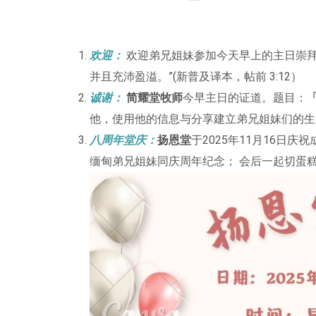
欢迎：
欢迎弟兄姐妹参加今天早上的主日崇拜
并且充沛盈溢。”(新普及译本，帖前 3:12）
诚谢：
简耀堂牧师
今早主日的证道。题目：
他，使用他的信息与分享建立弟兄姐妹们的生
八周年堂庆：
扬恩堂
于2025年11月16日庆祝
缅甸弟兄姐妹同庆周年纪念； 会后一起切蛋