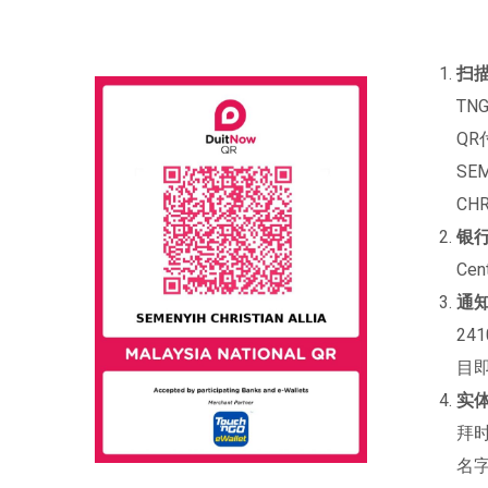
扫描
TN
QR
SEM
CHR
银
Cen
通
24
目
实
拜
名