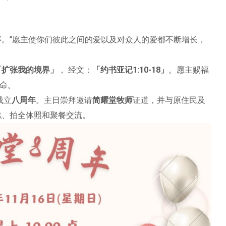
。“愿主使你们彼此之间的爱以及对众人的爱都不断增长，
「扩张我的境界」
， 经文：
「约书亚记1:10-18」
。愿主赐福
命。
成立
八周年
。主日崇拜邀请
简耀堂牧师
证道，并与原住民及
糕、拍全体照和聚餐交流。