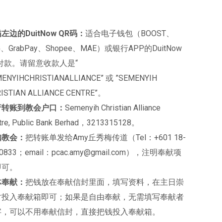
左边的DuitNow QR码：
适合电子钱包（BOOST、
G、GrabPay、Shopee、MAE）或银行APP的DuitNow
付款。请留意收款人是“
ENYIHCHRISTIANALLIANCE” 或 ”SEMENYIH
ISTIAN ALLIANCE CENTRE”。
行转账到教会户口：
Semenyih Christian Alliance
tre, Public Bank Berhad，3213315128。
知教会：
把转账单发给Amy丘秀梅传道（Tel：+601 18-
10833；email：pcac.amy@gmail.com），注明奉献项
即可。
体奉献：
把钱放在奉献信封里面，填写资料，在主日崇
时投入奉献箱即可；如果是自由奉献，无需填写奉献者
字，可以不用奉献信封，直接把钱投入奉献箱。