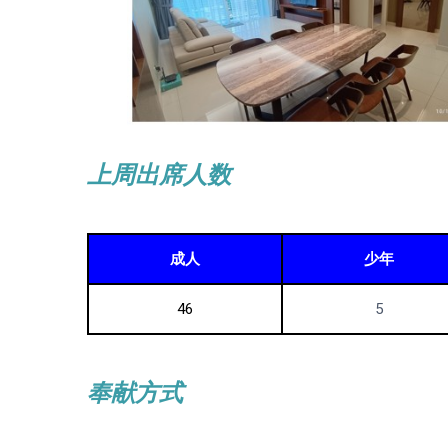
上周出席人数
成人
少年
46
5
奉献方式