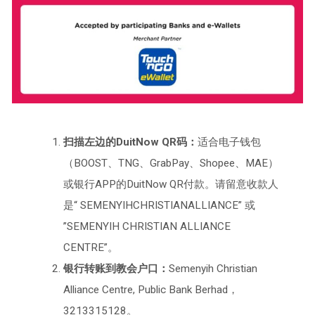
扫描左边的DuitNow QR码：
适合电子钱包
（BOOST、TNG、GrabPay、Shopee、MAE）
或银行APP的DuitNow QR付款。请留意收款人
是“ SEMENYIHCHRISTIANALLIANCE” 或
”SEMENYIH CHRISTIAN ALLIANCE
CENTRE”。
银行转账到教会户口：
Semenyih Christian
Alliance Centre, Public Bank Berhad，
3213315128。