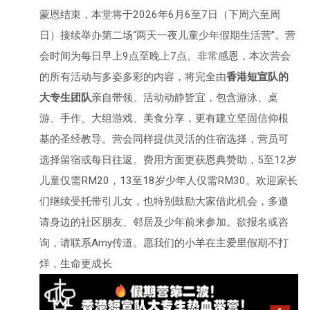
蒙恩结束，本堂将于2026年6月6至7日（下周六至周
日）接续举办第二场“两天一夜儿童少年假期生活营”。营
会时间为每日早上9点至晚上7点。非常感恩，本次营会
的所有活动与多姿多彩的内容，将完全由
香港短宣队的
大专生团队
亲自带领。活动动静皆宜，包含游泳、桌
游、手作、大组游戏、美食分享，更有建立坚固信仰根
基的圣经教导。营会同样提供灵活的住宿选择，营员可
选择留宿或每日往返。费用方面更获恩典赞助，5至12岁
儿童仅需RM20，13至18岁少年人仅需RM30。欢迎家长
们继续受托带引儿女，也特别鼓励大家借此机会，多邀
请身边的社区朋友、邻居及少年前来参加。欲报名或咨
询，请联系Amy传道。愿我们的小羊在主爱里假期不打
烊，生命更成长