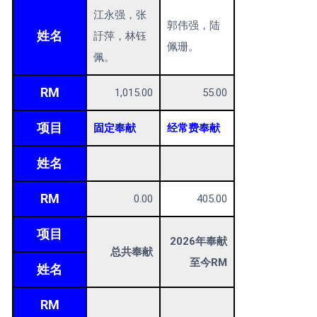
江永强，张
郭伟强，陆
姓名
訏萍，林钰
佩珊。
佩。
RM
1,015.00
55.00
项目
固定奉献
经常费奉献
姓名
RM
0.00
405.00
项目
2026年奉献
总共奉献
至今RM
姓名
RM