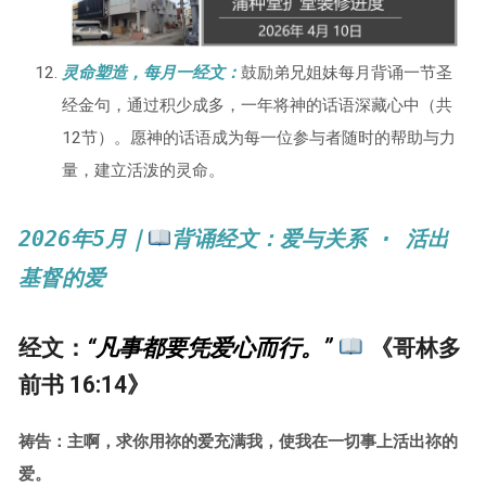
灵命塑造，每月一经文：
鼓励弟兄姐妹每月背诵一节圣
经金句，通过积少成多，一年将神的话语深藏心中（共
12节）。愿神的话语成为每一位参与者随时的帮助与力
量，建立活泼的灵命。
2026年5月
｜
背诵经文：
爱与关系 · 活出
基督的爱
经文：
“凡事都要凭爱心而行。”
《哥林多
前书 16:14》
祷告：主啊，求你用祢的爱充满我，使我在一切事上活出祢的
爱。