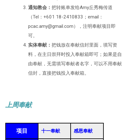
通知教会：
把转账单发给Amy丘秀梅传道
（Tel：+601 18-2410833；email：
pcac.amy@gmail.com），注明奉献项目即
可。
实体奉献：
把钱放在奉献信封里面，填写资
料，在主日崇拜时投入奉献箱即可；如果是自
由奉献，无需填写奉献者名字，可以不用奉献
信封，直接把钱投入奉献箱。
上周奉献
项目
十一奉献
感恩奉献