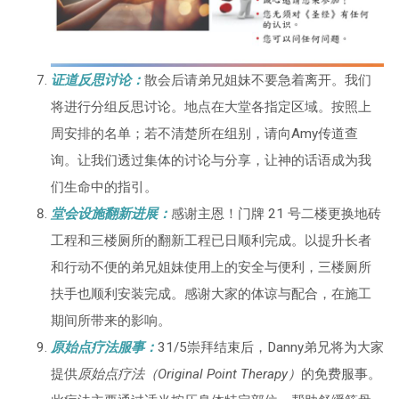
证道反思讨论：
散会后请弟兄姐妹不要急着离开。我们
将进行分组反思讨论。地点在大堂各指定区域。按照上
周安排的名单；若不清楚所在组别，请向Amy传道查
询。让我们透过集体的讨论与分享，让神的话语成为我
们生命中的指引。
堂会设施翻新进展：
感谢主恩！门牌 21 号二楼更换地砖
工程和三楼厕所的翻新工程已日顺利完成。以提升长者
和行动不便的弟兄姐妹使用上的安全与便利，三楼厕所
扶手也顺利安装完成。感谢大家的体谅与配合，在施工
期间所带来的影响。
原始点疗法服事
：
31/5崇拜结束后，Danny弟兄将为大家
提供
原始点疗法（Original Point Therapy）
的免费服事。