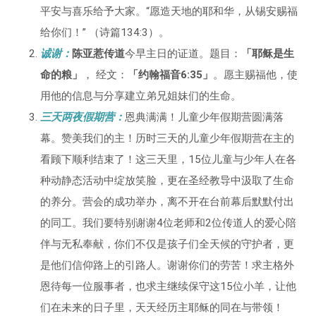
平安与喜乐给予大家。“愿造天地的耶和华，从锡安赐福
给你们！” （诗篇134:3）。
诚谢：
陈亚惹传道
今早主日的证道。题目：
「耶稣是生
命的粮」
， 经文：
「约翰福音6:35」
。愿主赐福他，使
用他的信息与分享建立弟兄姐妹们的生命。
三天两夜假期营：
恩典满满！儿童少年假期营圆满落
幕。赞美我们的主！历时三天的儿童少年假期营在主的
看顾下顺利结束了！这三天里，15位儿童与少年人在各
种动静态活动中绽放笑脸，更在圣经教导中汲取了生命
的养分。营会的成功举办，离不开在台前幕后默默付出
的同工。我们要特别谢谢4位老师和2位传道人的爱心陪
伴与无私奉献，你们不仅是孩子们全天候的守护者，更
是他们信仰路上的引路人。谢谢你们的劳苦！求主格外
恩待每一位服事者，也求主继续保守这15位小羊，让他
们在未来的日子里，天天经历主耶稣的同在与带领！